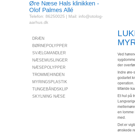
Øre Næse Hals klinikken -
Olof Palmes Allé
Telefon: 86250025 | Mail: info@otolog-
aarhus.dk
LUK
DRÆN
MYR
BØRNEPOLYPPER
SVÆLGMANDLER
Ved hørene
sygdomme i
NÆSEMUSLINGER
der overfør
NÆSEPOLYPPER
Indre øre-
TROMMEHINDEN
godartet k
MYRINGSPLASTIK
operation. 
tilfælde ka
TUNGEBÅNDSKLIP
Et hul på
SKYLNING NÆSE
Langvarige
mellemørep
en lomme i
med.
Det er vigt
ønskede res