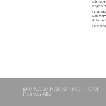
Når hulle
Indgrebet 
Før bedøve
Narkoselæg
du/barnet f
Selve indg
Øre Næse Hals klinikken - Olof
Palmes Allé