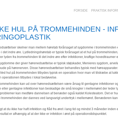
FORSIDE
PRAKTISK INFOR
KE HUL PÅ TROMMEHINDEN - I
INGOPLASTIK
dsættelser skelner man mellem høretab forårsaget af sygdomme i trommehinden ell
 det indre øre. Lydledningshøretab er typisk forårsaget at et hul på trommehinde
er lyden fra trommehinden til det indre øre efter infektioner, kraftige hovedtraumer 
sygdomme der giver hørenedsættelse er typisk støjskader, Menieres sygdom, arve
nude på hørenerven. Disse hørenedsættelser behandles typisk med høreapparater.
Ved hul på trommehinden tilbydes typisk en operation hvor man vil tilstræbe at lukke 
n operationen tilbydes i lokal bedøvelse.
 trommehinden kan ud over hørenedsættelsen være årsag til gentagne infektioner og
 eller gentagne infektioner kan beskadige de små knogler i mellemøret der leder ly
roblemer kan medføre dannelsen af benæder også kaldet Kolesteatom. Det er huds
 trommehinden der dannes ved langvarigt undertryk i mellemøret. Benæderen kan 
igt at du ikke har haft infektion og flåd fra øret i lang tid og mindst 3 måneder ind
ultat er afhængig af at der ikke er infektion i øret på operationstidspunktet.