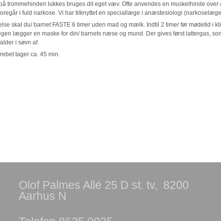
t på trommehinden lukkes bruges dit eget væv. Ofte anvendes en muskelhinde over
foregår i fuld narkose. Vi har tilknyttet en speciallæge i anæstesiologi (narkosel
lse skal du/ barnet FASTE 6 timer uden mad og mælk. Indtil 2 timer før mødetid i kli
en lægger en maske for din/ barnets næse og mund. Der gives først lattergas, som 
alder i søvn af.
rebet tager ca. 45 min.
Olof Palmes Allé 25 D st. tv, 8200
Aarhus N