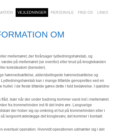
MATION
VEJLEDNINGER
PERSONALE
FIND OS
LINKS
NFORMATION OM
er mellemøret, der forårsager lydledningshøretab, og
n, væske på mellemøret (se ovenfor) eller brud på knoglekæden
eller kolesteatom (beneder).
lige hørenedsættelse, aldersbetingede hørenedsættelse og
 Lydledningshøretab kan i mange tilfælde genoprettes ved en
hullet. I de fleste tilfælde gøres dette i fuld bedøvelse. I sjældne
 flåd. Især når der under badning kommer vand ind i mellemøret.
den fra trommehinden ind til det indre øre. Langvarige
kæl der hober sig op omkring et hul på trommehinden eller i
så langsomt ødelægge det knoglevæv, det kommer i kontakt
en en eventuel operation. Hvorvidt operationen udmønter sig i det